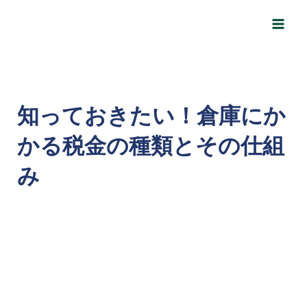
内
Post
Main
容
navigation
Men
を
ス
キ
ッ
知っておきたい！倉庫にか
プ
かる税金の種類とその仕組
み