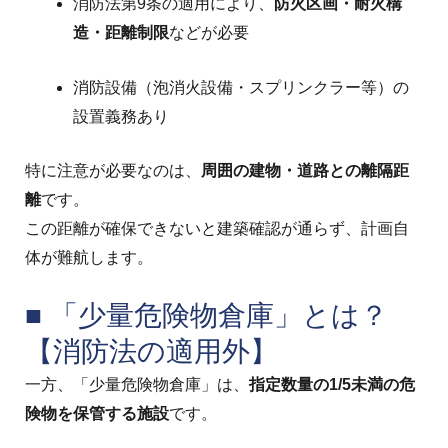
消防法第9条の適用により、
防火区画・耐火構
造・距離制限
などが必要
消防設備（泡消火設備・スプリンクラー等）の
設置義務あり
特に注意が必要なのは、
周囲の建物・道路との離隔距
離
です。
この距離が確保できないと建築確認が通らず、計画自
体が難航します。
■ 「少量危険物倉庫」とは？
【消防法の適用外】
一方、「少量危険物倉庫」は、
指定数量の1/5未満の危
険物を保管する施設
です。