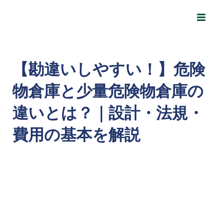
内
Post
Main
容
navigation
Men
を
ス
キ
【勘違いしやすい！】危険
ッ
物倉庫と少量危険物倉庫の
プ
違いとは？｜設計・法規・
費用の基本を解説