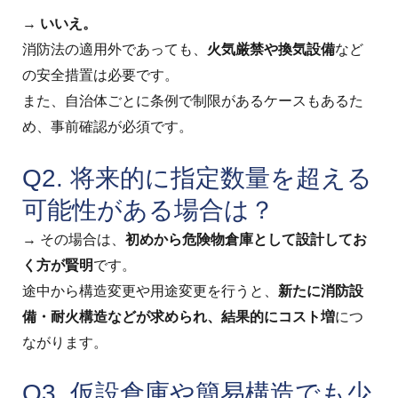
→
いいえ。
消防法の適用外であっても、
火気厳禁や換気設備
など
の安全措置は必要です。
また、自治体ごとに条例で制限があるケースもあるた
め、事前確認が必須です。
Q2. 将来的に指定数量を超える
可能性がある場合は？
→ その場合は、
初めから危険物倉庫として設計してお
く方が賢明
です。
途中から構造変更や用途変更を行うと、
新たに消防設
備・耐火構造などが求められ、結果的にコスト増
につ
ながります。
Q3. 仮設倉庫や簡易構造でも少