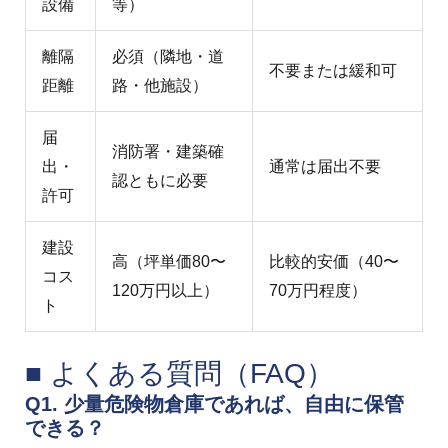
設備
等）
離隔
必須（隣地・道
不要または緩和可
距離
路・他施設）
届
消防署・建築確
出・
通常は届出不要
認ともに必要
許可
建設
高（坪単価80〜
比較的安価（40〜
コス
120万円以上）
70万円程度）
ト
■ よくある質問（FAQ）
Q1. 少量危険物倉庫であれば、自由に保管
できる？