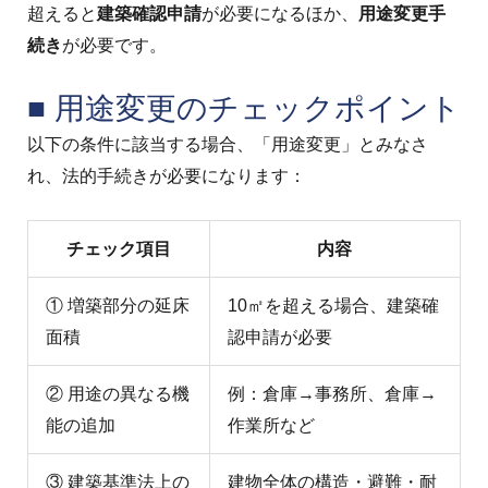
超えると
建築確認申請
が必要になるほか、
用途変更手
続き
が必要です。
■ 用途変更のチェックポイント
以下の条件に該当する場合、「用途変更」とみなさ
れ、法的手続きが必要になります：
チェック項目
内容
① 増築部分の延床
10㎡を超える場合、建築確
面積
認申請が必要
② 用途の異なる機
例：倉庫→事務所、倉庫→
能の追加
作業所など
③ 建築基準法上の
建物全体の構造・避難・耐