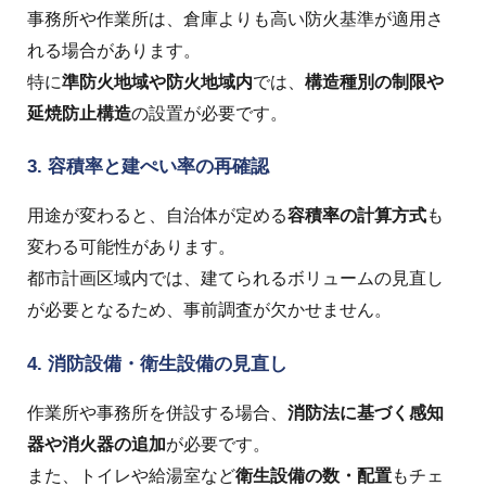
事務所や作業所は、倉庫よりも高い防火基準が適用さ
れる場合があります。
特に
準防火地域や防火地域内
では、
構造種別の制限や
延焼防止構造
の設置が必要です。
3. 容積率と建ぺい率の再確認
用途が変わると、自治体が定める
容積率の計算方式
も
変わる可能性があります。
都市計画区域内では、建てられるボリュームの見直し
が必要となるため、事前調査が欠かせません。
4. 消防設備・衛生設備の見直し
作業所や事務所を併設する場合、
消防法に基づく感知
器や消火器の追加
が必要です。
また、トイレや給湯室など
衛生設備の数・配置
もチェ