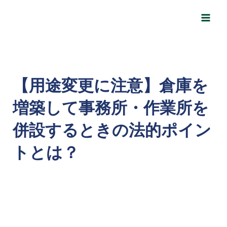
内
Post
Main
容
navigation
Men
を
ス
キ
ッ
【用途変更に注意】倉庫を
プ
増築して事務所・作業所を
併設するときの法的ポイン
トとは？