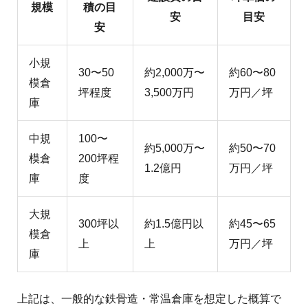
規模
積の目
安
目安
安
小規
30〜50
約2,000万〜
約60〜80
模倉
坪程度
3,500万円
万円／坪
庫
中規
100〜
約5,000万〜
約50〜70
模倉
200坪程
1.2億円
万円／坪
庫
度
大規
300坪以
約1.5億円以
約45〜65
模倉
上
上
万円／坪
庫
上記は、一般的な鉄骨造・常温倉庫を想定した概算で