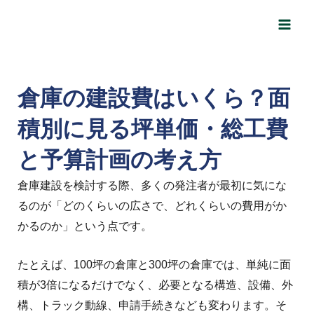
内
Post
Main
容
navigation
Men
を
ス
キ
倉庫の建設費はいくら？面
ッ
積別に見る坪単価・総工費
プ
と予算計画の考え方
倉庫建設を検討する際、多くの発注者が最初に気にな
るのが「どのくらいの広さで、どれくらいの費用がか
かるのか」という点です。
たとえば、100坪の倉庫と300坪の倉庫では、単純に面
積が3倍になるだけでなく、必要となる構造、設備、外
構、トラック動線、申請手続きなども変わります。そ