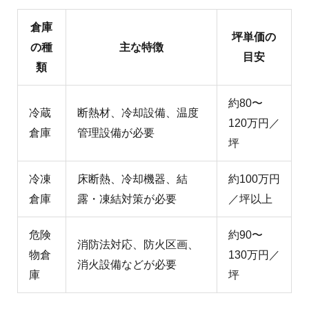
倉庫
坪単価の
の種
主な特徴
目安
類
約80〜
冷蔵
断熱材、冷却設備、温度
120万円／
倉庫
管理設備が必要
坪
冷凍
床断熱、冷却機器、結
約100万円
倉庫
露・凍結対策が必要
／坪以上
危険
約90〜
消防法対応、防火区画、
物倉
130万円／
消火設備などが必要
庫
坪