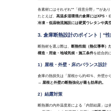
各素材にはそれぞれ**「得意分野」**があ
たとえば、
高温多湿環境の倉庫にはXPS・
冷凍・低温物流施設には硬質ウレタンや真
3. 倉庫断熱設計のポイント｜“
断熱材を選ぶ際は、
断熱性能（熱伝導率）
構造・用途・地域気候・施工条件
を総合的
1）屋根・外壁・床のバランス設計
倉庫の熱損失は「屋根から約40％、外壁から
→
屋根と外壁の断熱強化が最も効果的。
2）結露対策
断熱層の内外温度差による「内部結露」は