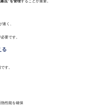
“露点”を管理
することが重要。
が速く、
が必要です。
える
。
切です。
断熱性能を確保