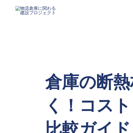
内
Post
容
navigation
を
ス
キ
ッ
プ
倉庫の断熱
く！コスト
比較ガイド