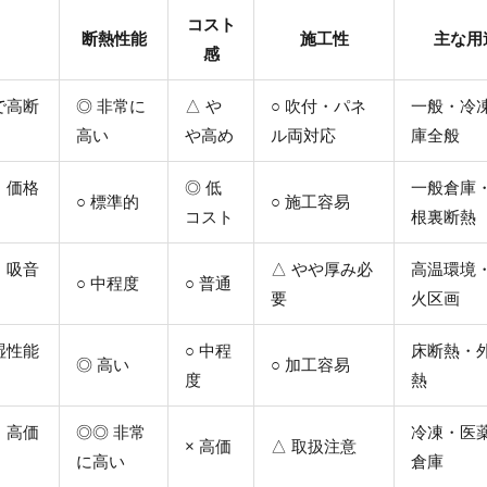
コスト
断熱性能
施工性
主な用
感
で高断
◎ 非常に
△ や
○ 吹付・パネ
一般・冷
高い
や高め
ル両対応
庫全般
。価格
◎ 低
一般倉庫
○ 標準的
○ 施工容易
コスト
根裏断熱
・吸音
△ やや厚み必
高温環境
○ 中程度
○ 普通
要
火区画
湿性能
○ 中程
床断熱・
◎ 高い
○ 加工容易
度
熱
。高価
◎◎ 非常
冷凍・医
× 高価
△ 取扱注意
に高い
倉庫