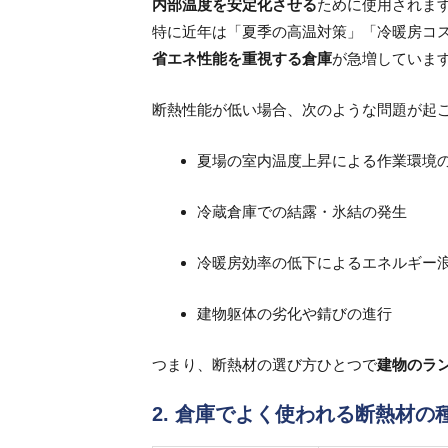
内部温度を安定化させる
ために使用されま
特に近年は「夏季の高温対策」「冷暖房コス
省エネ性能を重視する倉庫
が急増していま
断熱性能が低い場合、次のような問題が起
夏場の室内温度上昇による作業環境
冷蔵倉庫での結露・氷結の発生
冷暖房効率の低下によるエネルギー
建物躯体の劣化や錆びの進行
つまり、断熱材の選び方ひとつで
建物のラ
2. 倉庫でよく使われる断熱材の