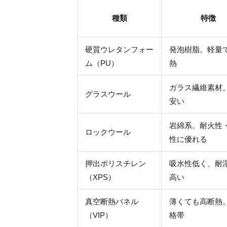
種類
特徴
硬質ウレタンフォー
発泡樹脂。軽量
ム（PU）
熱
ガラス繊維素材
グラスウール
安い
岩綿系。耐火性
ロックウール
性に優れる
押出ポリスチレン
吸水性低く、耐
（XPS）
高い
真空断熱パネル
薄くても高断熱
（VIP）
格帯