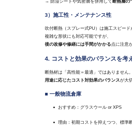
→ 防湿シートや気密層を併用して
断熱層の
3）施工性・メンテナンス性
吹付断熱（スプレー式PU）は施工スピード
複雑な形状にも対応可能ですが、
後の改修や修繕には手間がかかる
点に注意
4. コストと効果のバランスを考
断熱材は「高性能＝最適」ではありません
用途に応じたコスト対効果のバランス
が大
■ 一般物流倉庫
おすすめ：グラスウール or XPS
理由：初期コストを抑えつつ、標準