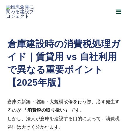
内
Post
Main
容
navigation
Men
を
ス
キ
倉庫建設時の消費税処理ガ
ッ
イド｜賃貸用 vs 自社利用
プ
で異なる重要ポイント
【2025年版】
倉庫の新築・増築・大規模改修を行う際、必ず発生す
るのが
「消費税の取り扱い」
です。
しかし、法人が倉庫を建設する目的によって、消費税
処理は大きく分かれます。