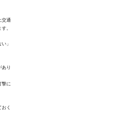
土交通
ます。
ない」
があり
打撃に
ておく