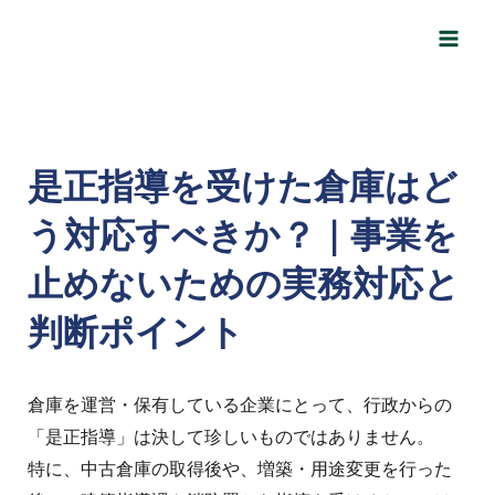
内
Post
Main
容
navigation
Men
を
ス
キ
ッ
是正指導を受けた倉庫はど
プ
う対応すべきか？｜事業を
止めないための実務対応と
判断ポイント
倉庫を運営・保有している企業にとって、行政からの
「是正指導」は決して珍しいものではありません。
特に、中古倉庫の取得後や、増築・用途変更を行った