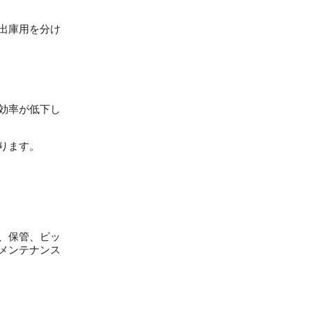
出庫用を分け
効率が低下し
ります。
、保管、ピッ
メンテナンス