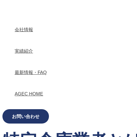
内
Post
navigation
容
を
ス
キ
会社情報
ッ
プ
実績紹介
最新情報・FAQ
AGEC HOME
お問い合わせ