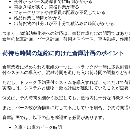
受付からバース誘導までに時間がかかる
荷捌き場が狭く、荷役作業が滞る
フォークリフトや作業員の配置が不足している
検品作業に時間がかかる
出荷貨物の仕分けが不十分で積込みに時間がかかる
つまり、物流効率化法への対応は、書類作成だけの問題ではあり
倉庫の配置計画、バース計画、荷捌きスペース、車両動線、作業
荷待ち時間の短縮に向けた倉庫計画のポイント
倉庫業者に求められる取組の一つに、トラックが一時に多数到着
付システムの導入や、混雑時間を避けた入出荷時間の調整などが
ただし、トラック予約受付システムを導入すれば、それだけで荷
実際には、システムと建物・敷地計画が連動していることが重要
例えば、予約時間を細かく設定しても、敷地内に十分な待機スペ
また、バース数が貨物量に対して不足している場合、予約時間通
倉庫計画では、以下の点を確認する必要があります。
入庫・出庫のピーク時間