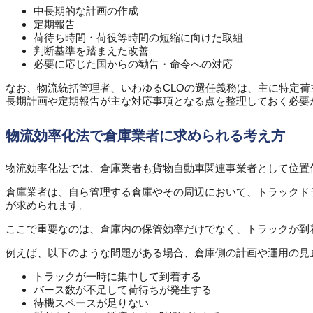
中長期的な計画の作成
定期報告
荷待ち時間・荷役等時間の短縮に向けた取組
判断基準を踏まえた改善
必要に応じた国からの勧告・命令への対応
なお、物流統括管理者、いわゆるCLOの選任義務は、主に特定
長期計画や定期報告が主な対応事項となる点を整理しておく必要
物流効率化法で倉庫業者に求められる考え方
物流効率化法では、倉庫業者も貨物自動車関連事業者として位置
倉庫業者は、自ら管理する倉庫やその周辺において、トラックド
が求められます。
ここで重要なのは、倉庫内の保管効率だけでなく、トラックが到
例えば、以下のような問題がある場合、倉庫側の計画や運用の見
トラックが一時に集中して到着する
バース数が不足して荷待ちが発生する
待機スペースが足りない