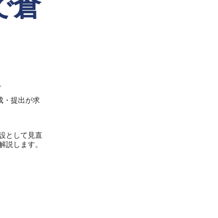
で倉
。
成・提出が求
設として見直
解説します。