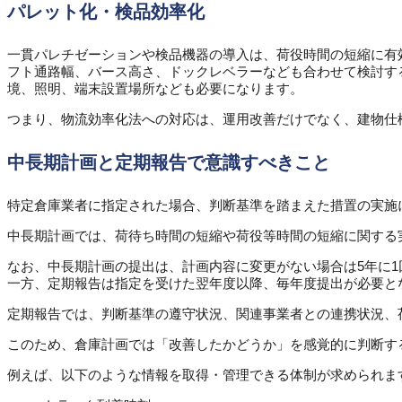
パレット化・検品効率化
一貫パレチゼーションや検品機器の導入は、荷役時間の短縮に有
フト通路幅、バース高さ、ドックレベラーなども合わせて検討す
境、照明、端末設置場所なども必要になります。
つまり、物流効率化法への対応は、運用改善だけでなく、建物仕
中長期計画と定期報告で意識すべきこと
特定倉庫業者に指定された場合、判断基準を踏まえた措置の実施
中長期計画では、荷待ち時間の短縮や荷役等時間の短縮に関する
なお、中長期計画の提出は、計画内容に変更がない場合は5年に1
一方、定期報告は指定を受けた翌年度以降、毎年度提出が必要と
定期報告では、判断基準の遵守状況、関連事業者との連携状況、
このため、倉庫計画では「改善したかどうか」を感覚的に判断す
例えば、以下のような情報を取得・管理できる体制が求められま