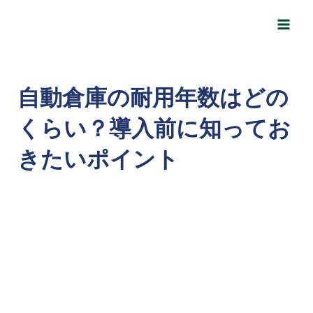
内
Post
Main
容
navigation
Men
を
ス
キ
自動倉庫の耐用年数はどの
ッ
くらい？導入前に知ってお
プ
きたいポイント