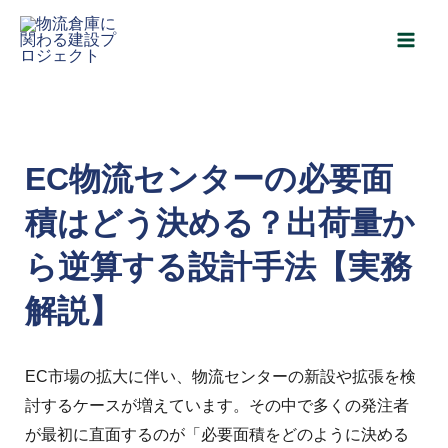
内
Post
Main
容
navigation
Men
を
ス
キ
ッ
EC物流センターの必要面
プ
積はどう決める？出荷量か
ら逆算する設計手法【実務
解説】
EC市場の拡大に伴い、物流センターの新設や拡張を検
討するケースが増えています。その中で多くの発注者
が最初に直面するのが「必要面積をどのように決める