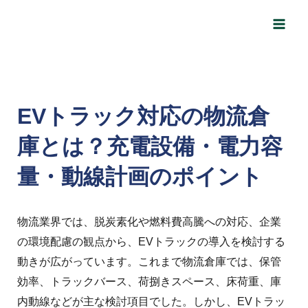
内
Post
Main
容
navigation
Men
を
ス
キ
ッ
EVトラック対応の物流倉
プ
庫とは？充電設備・電力容
量・動線計画のポイント
物流業界では、脱炭素化や燃料費高騰への対応、企業
の環境配慮の観点から、EVトラックの導入を検討する
動きが広がっています。
これまで物流倉庫では、保管
効率、トラックバース、荷捌きスペース、床荷重、庫
内動線などが主な検討項目でした。
しかし、EVトラッ