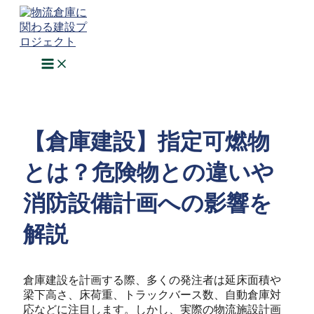
Main
Post
内
Menu
navigation
容
を
ス
キ
ッ
プ
【倉庫建設】指定可燃物
とは？危険物との違いや
消防設備計画への影響を
解説
倉庫建設を計画する際、多くの発注者は延床面積や
梁下高さ、床荷重、トラックバース数、自動倉庫対
応などに注目します。しかし、実際の物流施設計画