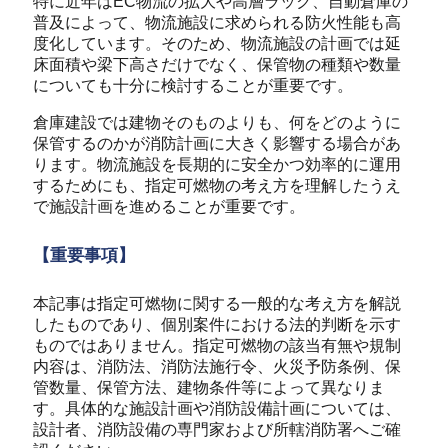
特に近年はEC物流の拡大や高層ラック、自動倉庫の
普及によって、物流施設に求められる防火性能も高
度化しています。そのため、物流施設の計画では延
床面積や梁下高さだけでなく、保管物の種類や数量
についても十分に検討することが重要です。
倉庫建設では建物そのものよりも、何をどのように
保管するのかが消防計画に大きく影響する場合があ
ります。物流施設を長期的に安全かつ効率的に運用
するためにも、指定可燃物の考え方を理解したうえ
で施設計画を進めることが重要です。
【重要事項】
本記事は指定可燃物に関する一般的な考え方を解説
したものであり、個別案件における法的判断を示す
ものではありません。指定可燃物の該当有無や規制
内容は、消防法、消防法施行令、火災予防条例、保
管数量、保管方法、建物条件等によって異なりま
す。具体的な施設計画や消防設備計画については、
設計者、消防設備の専門家および所轄消防署へご確