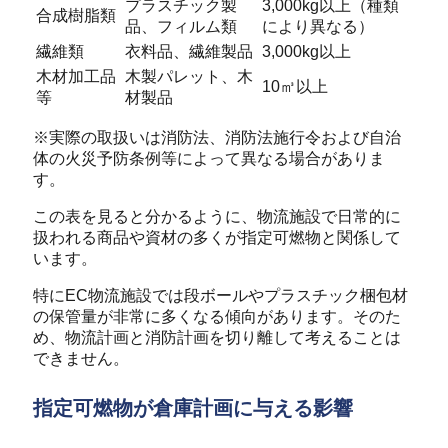
プラスチック製
3,000kg以上（種類
合成樹脂類
品、フィルム類
により異なる）
繊維類
衣料品、繊維製品
3,000kg以上
木材加工品
木製パレット、木
10㎥以上
等
材製品
※実際の取扱いは消防法、消防法施行令および自治
体の火災予防条例等によって異なる場合がありま
す。
この表を見ると分かるように、物流施設で日常的に
扱われる商品や資材の多くが指定可燃物と関係して
います。
特にEC物流施設では段ボールやプラスチック梱包材
の保管量が非常に多くなる傾向があります。そのた
め、物流計画と消防計画を切り離して考えることは
できません。
指定可燃物が倉庫計画に与える影響